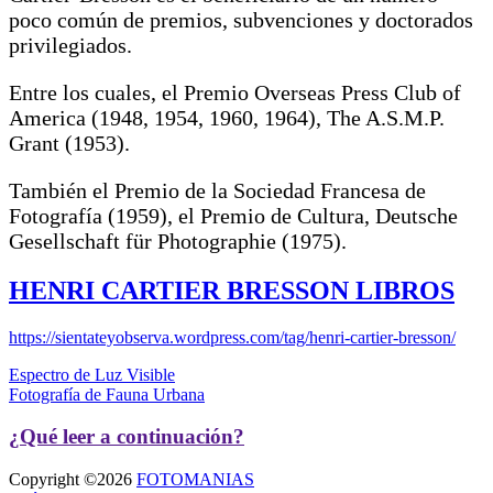
poco común de premios, subvenciones y doctorados
privilegiados.
Entre los cuales, el Premio Overseas Press Club of
America (1948, 1954, 1960, 1964), The A.S.M.P.
Grant (1953).
También el Premio de la Sociedad Francesa de
Fotografía (1959), el Premio de Cultura, Deutsche
Gesellschaft für Photographie (1975).
HENRI CARTIER BRESSON LIBROS
https://sientateyobserva.wordpress.com/tag/henri-cartier-bresson/
Navegación
Espectro de Luz Visible
Fotografía de Fauna Urbana
de
entradas
¿Qué leer a continuación?
Copyright ©2026
FOTOMANIAS