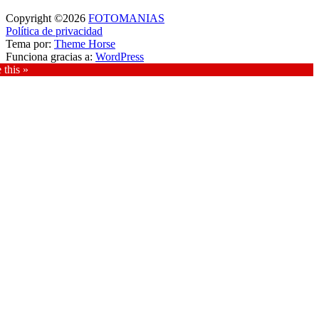
Copyright ©2026
FOTOMANIAS
Política de privacidad
Tema por:
Theme Horse
Funciona gracias a:
WordPress
 this »