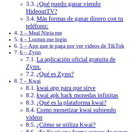
¿Qué puedo ganar viendo
HideoutTV?
Más formas de ganar dinero con tu
teléfono:
3 – Meal Ninja me
4 – Lootup.me login
5 – App que te paga por ver videos de TikTok
6 – Zynn
La aplicación oficial gratuita de
Zynn.
¿Qué es Zynn?
7 – Kwai
kwai app para que sirve
kwai apk hack monedas infinitas
¿Qué es la plataforma kwai?
Como monetizar kwai subiendo
videos
¿Cómo se utiliza Kwai?