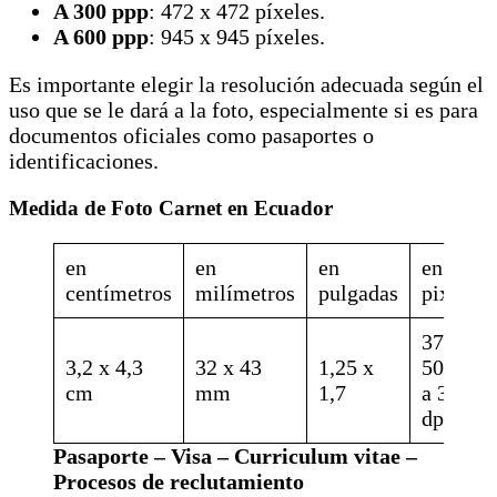
A 300 ppp
: 472 x 472 píxeles.
A 600 ppp
: 945 x 945 píxeles.
Es importante elegir la resolución adecuada según el
uso que se le dará a la foto, especialmente si es para
documentos oficiales como pasaportes o
identificaciones.
Medida de Foto Carnet en Ecuador
en
en
en
en
centímetros
milímetros
pulgadas
pixeles
378 x
3,2 x 4,3
32 x 43
1,25 x
508 px
cm
mm
1,7
a 300
dpi
Pasaporte – Visa – Curriculum vitae –
Procesos de reclutamiento