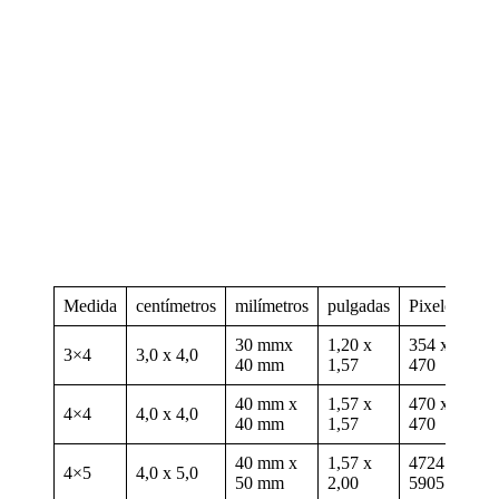
Medida
centímetros
milímetros
pulgadas
Pixeles
30 mmx
1,20 x
354 x
3×4
3,0 x 4,0
40 mm
1,57
470
40 mm x
1,57 x
470 x
4×4
4,0 x 4,0
40 mm
1,57
470
40 mm x
1,57 x
4724 x
4×5
4,0 x 5,0
50 mm
2,00
5905