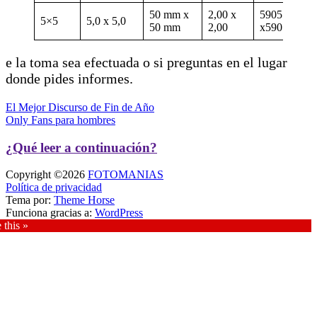
50 mm x
2,00 x
5905
5×5
5,0 x 5,0
50 mm
2,00
x5905
e la toma sea efectuada o si preguntas en el lugar
donde pides informes.
Navegación
El Mejor Discurso de Fin de Año
Only Fans para hombres
de
entradas
¿Qué leer a continuación?
Copyright ©2026
FOTOMANIAS
Política de privacidad
Tema por:
Theme Horse
Funciona gracias a:
WordPress
 this »