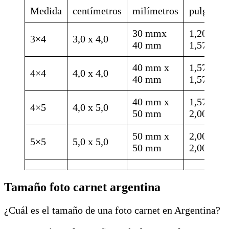
Medida
centímetros
milímetros
pulgadas
30 mmx
1,20 x
3×4
3,0 x 4,0
40 mm
1,57
40 mm x
1,57 x
4×4
4,0 x 4,0
40 mm
1,57
40 mm x
1,57 x
4×5
4,0 x 5,0
50 mm
2,00
50 mm x
2,00 x
5×5
5,0 x 5,0
50 mm
2,00
Tamaño foto carnet argentina
¿Cuál es el tamaño de una foto carnet en Argentina?